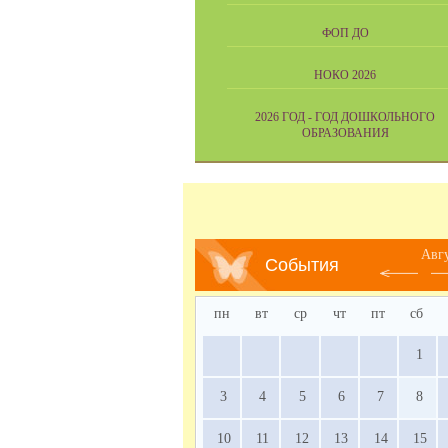
ФОП ДО
НОКО 2026
2026 ГОД - ГОД ДОШКОЛЬНОГО
ОБРАЗОВАНИЯ
Авг
События
пн
вт
ср
чт
пт
сб
1
3
4
5
6
7
8
10
11
12
13
14
15