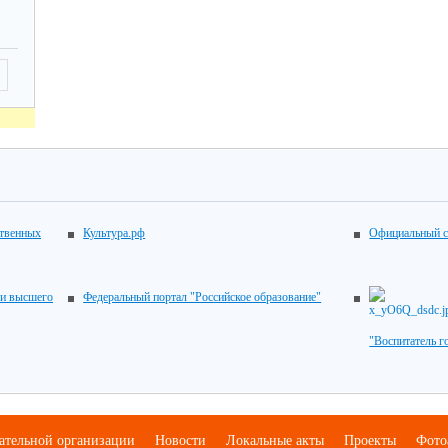
ственных
Культура.рф
Официальный с
 и высшего
Федеральный портал "Российское образование"
"Воспитатель г
вательной организации
Новости
Локальные акты
Проекты
Фото