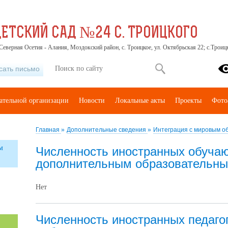
ЕТСКИЙ САД №24 С. ТРОИЦКОГО
Северная Осетия - Алания, Моздокский район, с. Троицкое, ул. Октябрьская 22; с.Троицк
сать письмо
вательной организации
Новости
Локальные акты
Проекты
Фото
Главная
»
Дополнительные сведения
»
Интеграция с мировым о
м
Численность иностранных обуча
дополнительным образовательн
Нет
Численность иностранных педаго