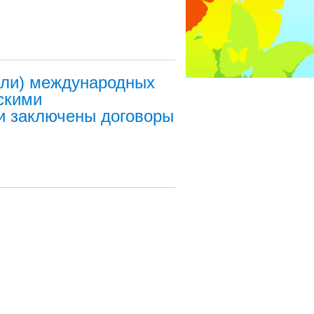
или) международных
скими
и заключены договоры