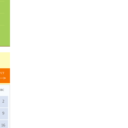
уст
вс
2
9
16