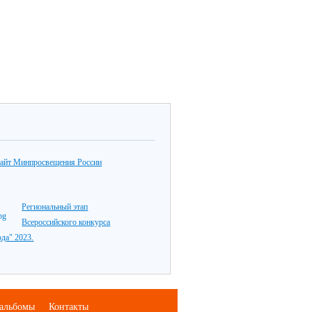
айт Минпросвещения России
Региональный этап
Всероссийского конкурса
ода" 2023.
альбомы
Контакты