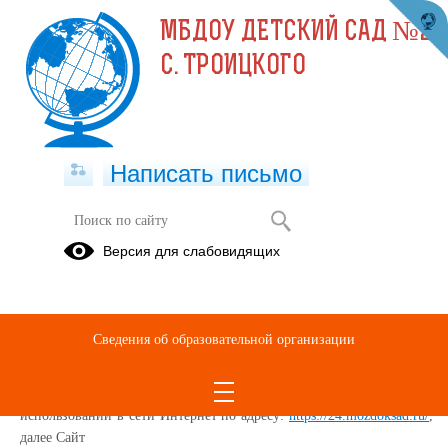
МБДОУ ДЕТСКИЙ САД №24
С. ТРОИЦКОГО
Написать письмо
Политика конфиденциальности
Версия для слабовидящих
Настоящая Политика конфиденциальности (далее – Политика
конфиденциальности) персональных данных МУНИЦИПАЛЬНОЕ
БЮДЖЕТНОЕ ДОШКОЛЬНОЕ ОБРАЗОВАТЕЛЬНОЕ
Сведения об образовательной организации
УЧРЕЖДЕНИЕ ДЕТСКИЙ САД №24 С. ТРОИЦКОГО
МОЗДОКСКОГО РАЙОНА РЕСПУБЛИКИ СЕВЕРНАЯ ОСЕТИЯ
-АЛАНИЯ, (далее – Администрация Сайта) применяется при
использовании в сети Интернет по адресу:
https://24.mozdoksad.ru/
,
далее Сайт