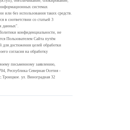
доступ), обезличивание, блокирование,
в информационных системах
и или без использования таких средств.
я в соответствии со статьей 3
х данных".
 Политики конфиденциальности, не
тся Пользователем Сайта путём
й для достижения целей обработки
оего согласия на обработку
 моему письменному заявлению,
04, Республика Северная Осетия -
с.Троицкое. ул. Виноградная 32