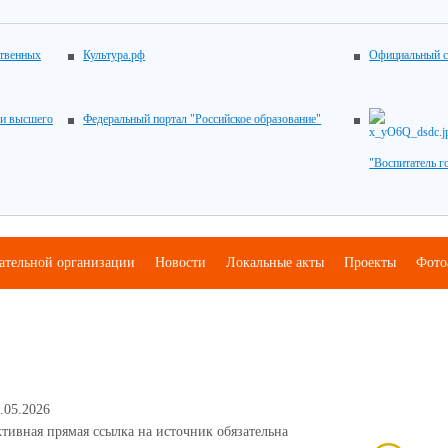
ственных
Культура.рф
Официальный с
 и высшего
Федеральный портал "Российское образование"
"Воспитатель г
вательной организации
Новости
Локальные акты
Проекты
Фото
.05.2026
тивная прямая ссылка на источник обязательна